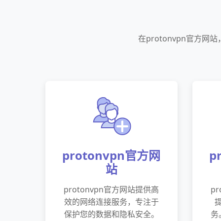
在protonvpn官
protonvpn官方网
p
站
protonvpn官方网站提供高
p
效的网络连接服务，专注于
保护您的数据和隐私安全。
务