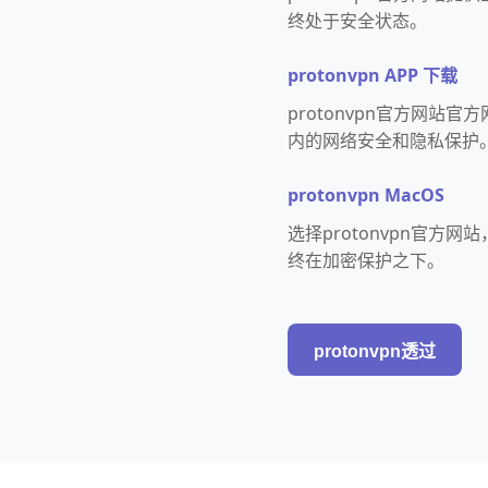
终处于安全状态。
protonvpn APP 下载
protonvpn官方网站官
内的网络安全和隐私保护
protonvpn MacOS
选择protonvpn官
终在加密保护之下。
protonvpn透过