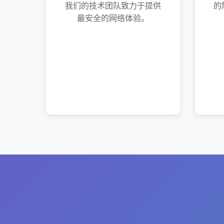
我们的技术团队致力于提供
的
最安全的网络体验。