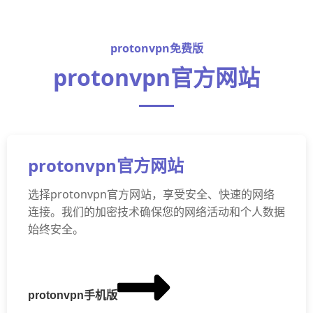
protonvpn免费版
protonvpn官方网站
protonvpn官方网站
选择protonvpn官方网站，享受安全、快速的网络
连接。我们的加密技术确保您的网络活动和个人数据
始终安全。
protonvpn手机版