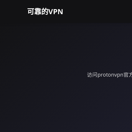
可靠的VPN
访问protonv